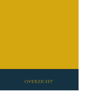
overzicht
ROMANS
De zwarte met het witte hart
(1997)