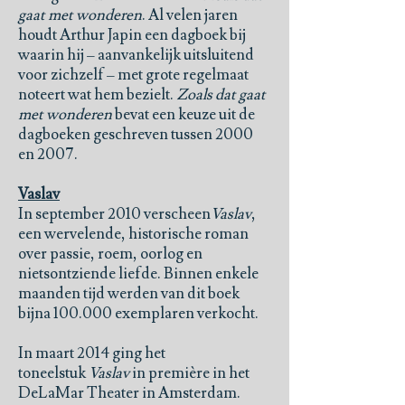
gaat met wonderen
. Al velen jaren
houdt Arthur Japin een dagboek bij
waarin hij – aanvankelijk uitsluitend
voor zichzelf – met grote regelmaat
noteert wat hem bezielt.
Zoals dat gaat
met wonderen
bevat een keuze uit de
dagboeken geschreven tussen 2000
en 2007.
Vaslav
In september 2010 verscheen
Vaslav
,
een wervelende, historische roman
over passie, roem, oorlog en
nietsontziende liefde. Binnen enkele
maanden tijd werden van dit boek
bijna 100.000 exemplaren verkocht.
In maart 2014 ging het
toneelstuk
Vaslav
in première in het
DeLaMar Theater in Amsterdam.