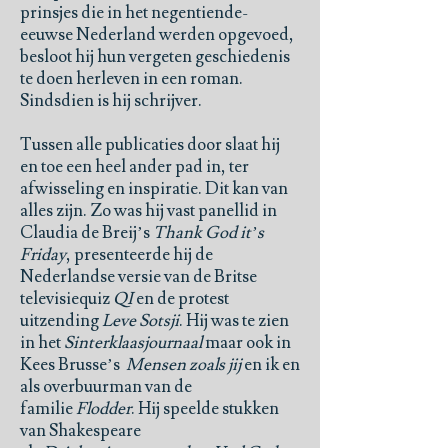
prinsjes die in het negentiende-
eeuwse Nederland werden opgevoed,
besloot hij hun vergeten geschiedenis
te doen herleven in een roman.
Sindsdien is hij schrijver.
Tussen alle publicaties door slaat hij
en toe een heel ander pad in, ter
afwisseling en inspiratie. Dit kan van
alles zijn. Zo was hij vast panellid in
Claudia de Breij’s
Thank God it’s
Friday
, presenteerde hij de
Nederlandse versie van de Britse
televisiequiz
QI
en de protest
uitzending
Leve Sotsji
. Hij was te zien
in het
Sinterklaasjournaal
maar ook in
Kees Brusse’s
Mensen zoals jij
en ik en
als overbuurman van de
familie
Flodder
. Hij speelde stukken
van Shakespeare