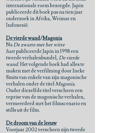
internationale roem bezorgde. Japin
publiceerde dit boek pas na tien jaar
onderzoek in Afrika, Weimar en
Indonesië.
De vierde wand
/
Magonia
Na
De zwarte met het witte
hart
publiceerde Japin in 1998 een
tweede verhalenbundel,
De vierde
wand
. Het volgende boek had alles te
maken met de verfilming door Ineke
Smits van enkele van zijn magonische
verhalen onder de titel
Magonia
.
Onder diezelfde titel verscheen een
reprise van de magonische verhalen,
vermeerderd met het filmscenario en
stills uit de film.
De droom van de leeuw
Voorjaar 2002 verscheen zijn tweede