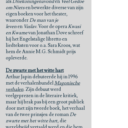
als
Driekoningenavond
en
Veel Gedoe
om Niets
en bewerkte diverse van zijn
eigen boeken voor het theater,
waaronder
De man van je
leven
en
Vaslav
. Voor de opera
Kwasi
en Kwame
van Jonathan Dove schreef
hij het Engelstalige libretto en
liedteksten voor o.a. Sara Kroos, wat
hem de Annie M.G. Schmidt prijs
opleverde.
De zwarte met het witte hart
Arthur Japin debuteerde hij in 1996
met de verhalenbundel
Magonische
verhalen
. Zijn debuut werd
veelgeprezen in de literaire kritiek,
maar hij brak pas bij een groot publiek
door met zijn tweede boek, het verhaal
van de twee prinsjes: de roman
De
zwarte met het witte hart
, die
wereldwijd vertaald werd en die hem