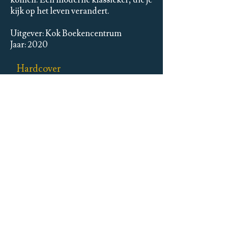
komen. Een moderne klassieker, die je
kijk op het leven verandert.
Uitgever: Kok Boekencentrum
Jaar: 2020
Hardcover
ISBN:
9789026623844
Arthur Japin bij:
Uitgeverij De Arbeiderspers
Uitgeverij Magonia
De Schrijverscentrale
Ambassadeur van:
Het Bezinningshuis