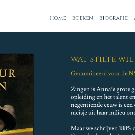
home
boeken
biografie
wat stilte wil
Genomineerd voor de NS 
Zingen is Anna’s grote ge
opleiding en het talent e
negentiende eeuw is een c
meisje uit haar milieu o
Maar we schrijven 1885: d