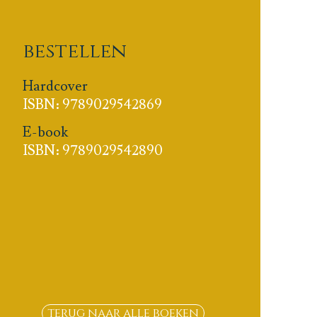
bestellen
Hardcover
ISBN: 9789029542869
E-book
ISBN: 9789029542890
terug naar alle boeken