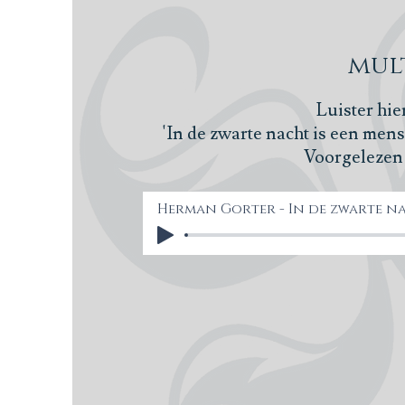
mul
Luister hie
'In de zwarte nacht is een me
Voorgelezen 