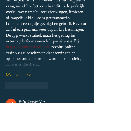
online platforms via Revolut als betaaloptie? Ik 
vraag me af hoe betrouwbaar dit in de praktijk 
werkt, met name bij terugboekingen, limieten 
of mogelijke blokkades per transactie.
Ik heb dit een tijdje gevolgd en gebruik Revolut 
zelf al een paar jaar voor dagelijkse betalingen. 
De app werkt stabiel, maar het gedrag bij 
externe platforms verschilt per situatie. Bij 
https://casinonlrevolut.nl
 revolut online 
casino staat beschreven dat stortingen en 
opnames anders kunnen worden behandeld, 
zelfs met dezelfde…
Meer tonen
Like
Reageren
Hiệp Nguyễn Văn
10 feb
Hoewel ik dit artikel duidelijk vond, lijkt de 
beoordeling van interactieve digitale diensten 
te optimistisch. Op de website is er extra 