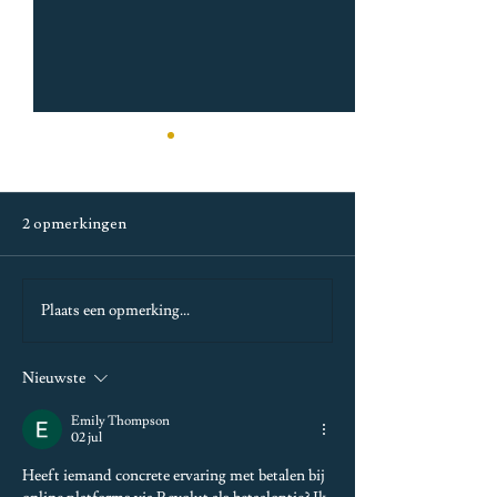
2 opmerkingen
Plaats een opmerking...
Filmtrailer 'Buiten is het
De jongen, de mo
feest'
en het paard
Nieuwste
Emily Thompson
02 jul
Heeft iemand concrete ervaring met betalen bij 